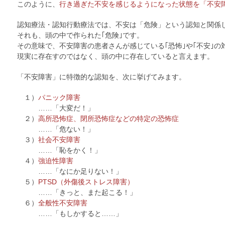
このように、
行き過ぎた不安を感じるようになった状態を「不安
認知療法・認知行動療法では、不安は「危険」という認知と関係
それも、頭の中で作られた｢危険｣です。
その意味で、不安障害の患者さんが感じている｢恐怖｣や｢不安｣の
現実に存在すのではなく、頭の中に存在していると言えます。
「不安障害」に特徴的な認知を、次に挙げてみます。
１）
パニック障害
……「大変だ！」
２）
高所恐怖症、閉所恐怖症などの特定の恐怖症
……「危ない！」
３）
社会不安障害
……「恥をかく！」
４）
強迫性障害
……「なにか足りない！」
５）
PTSD（外傷後ストレス障害）
……「きっと、また起こる！」
６）
全般性不安障害
……「もしかすると……」