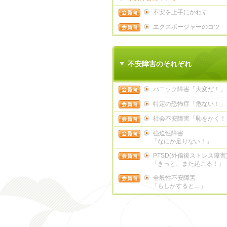
不安を上手にかわす
エクスポージャーのコツ
不安障害のそれぞれ
パニック障害「大変だ！」
特定の恐怖症「危ない！」
社会不安障害「恥をかく！
強迫性障害
「なにか足りない！」
PTSD(外傷後ストレス障害
「きっと、また起こる！」
全般性不安障害
「もしかすると…」