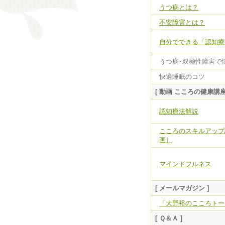
うつ病とは？
不安障害とは？
自分でできる「認知療
うつ病･双極性障害で
快適睡眠のコツ
[ 動画 こころの健康講座
認知療法解説
こころのスキルアップ
画）
マインドフルネス
[ メールマガジン ]
「大野裕のこころトー
[ Ｑ＆Ａ ]