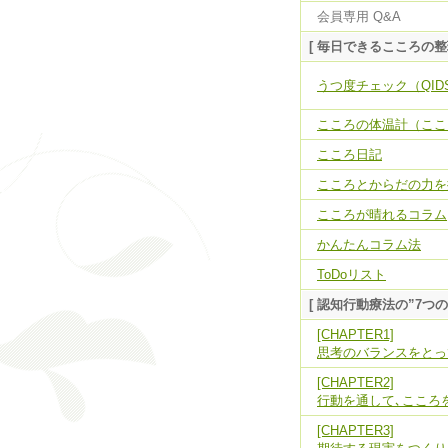
会員専用 Q&A
[ 毎日できるこころの整
うつ度チェック（QIDS
こころの体温計（ここ
こころ日記
こころとからだの力を抜
こころが晴れるコラム
かんたんコラム法
ToDoリスト
[ 認知行動療法の”7つの
[CHAPTER1]
思考のバランスをとっ
[CHAPTER2]
行動を通して､こころ
[CHAPTER3]