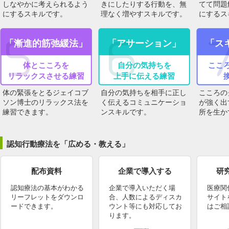
しなやかに考えられるよう
きにしたりする行動を、無
てて問題
にするスキルです。
理なく増やすスキルです。
にするス
「漸進的筋弛緩法」
「アサーション」
「ス
体とこころを
自分の気持ちを
ここ
リラックスさせる練習
上手に伝える練習
体の緊張をとるジェイコブ
自分の気持ちを相手に正し
こころの
ソン博士のリラックス法を
く伝えるコミュニケーショ
が強く出
練習できます。
ンスキルです。
所を生か
認知行動療法を「広める・教える」
配布資料
企業で導入する
研
認知療法の基本がわかる
企業で導入いただく場
医療関
リーフレットをダウンロ
合、人数によるディスカ
サイト
ードできます。
ウント等にも対応してお
はご相
ります。