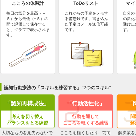
こころの体温計
ToDoリスト
マイ
毎日の気分を最高（＋
これからの予定をメモす
自分の
５）から最低（−５）の
る備忘録です。書き込ん
の変化
間で評価して保存する
だ予定はメール送信可能
受け止
と、グラフで表示されま
です。
す。
す。
認知行動療法の「スキルを練習する」”7つのスキル”
「認知再構成法」
「行動活性化」
「
考えを切り替え
行動を通して
問
バランスをとる練習
こころを軽くする練習
解
大切なものを見失わないで
こころを軽くしたり、前向
解決策を