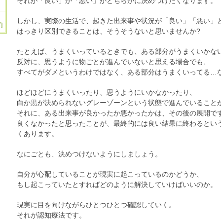
それが「良い」か「悪い」かどちらかに決めつけたくなります。
しかし、実際の生活で、起きた出来事や状況が「良い」「悪い」
]
はっきり区別できることは、そうそうないと思いませんか?
たとえば、うまくいっているときでも、ある部分がうまくいかな
反対に、思うように物ごとが進んでいないと思える場合でも、
すべてがダメというわけではなく、ある部分はうまくいってる…
ほどほどにうまくいったり、思うようにいかなかったり、
白か黒が決められないグレーゾーンという状態で進んでいること
それに、ある出来事が良かったか悪かったかは、その後の展開で
良くなかったと思ったことが、最終的には良い結果に終わるとい
くあります。
なにごとも、決めつけないようにしましょう。
自分が心配していることが現実に起こっているのかどうか、
もし起こっていたとすればどのように解決していけばいいのか。
現実に目を向けながらひとつひとつ確認していく。
それが認知療法です。