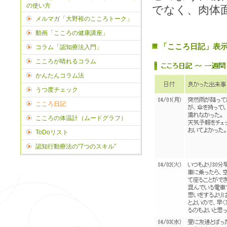
の使い方
でなく、肉体
メルマガ「大野裕のこころトーク」
動画「こころの健康講座」
「こころ日記」表
コラム「認知療法入門」
こころが晴れるコラム
かんたんコラム法
うつ度チェック
こころ日記
こころの体温計（ムードグラフ）
ToDoリスト
認知行動療法の”7つのスキル”