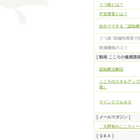
うつ病とは？
不安障害とは？
自分でできる「認知療
うつ病･双極性障害で
快適睡眠のコツ
[ 動画 こころの健康講座
認知療法解説
こころのスキルアップ
画）
マインドフルネス
[ メールマガジン ]
「大野裕のこころトー
[ Ｑ＆Ａ ]