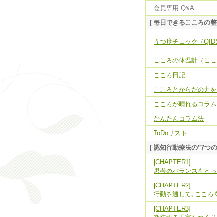
会員専用 Q&A
[ 毎日できるこころの整
うつ度チェック（QIDS
こころの体温計（ここ
こころ日記
こころとからだの力を抜
こころが晴れるコラム
かんたんコラム法
ToDoリスト
[ 認知行動療法の”7つの
[CHAPTER1]
思考のバランスをとっ
[CHAPTER2]
行動を通して､こころ
[CHAPTER3]